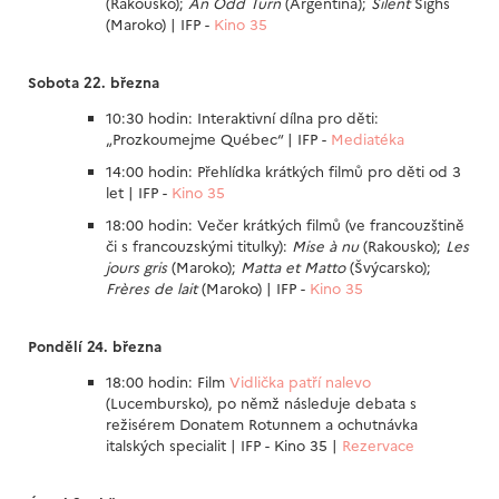
(Rakousko);
An Odd Turn
(Argentina);
Silent
Sighs
(Maroko) | IFP -
Kino 35
Sobota 22. března
10:30 hodin: Interaktivní dílna pro děti:
„Prozkoumejme Québec“ | IFP -
Mediatéka
14:00 hodin: Přehlídka krátkých filmů pro děti od 3
let | IFP -
Kino 35
18:00 hodin: Večer krátkých filmů (ve francouzštině
či s francouzskými titulky):
Mise à nu
(Rakousko);
Les
jours gris
(Maroko);
Matta et Matto
(Švýcarsko);
Frères de lait
(Maroko) | IFP -
Kino 35
Pondělí 24. března
18:00 hodin: Film
Vidlička patří nalevo
(Lucembursko), po němž následuje debata s
režisérem Donatem Rotunnem a ochutnávka
italských specialit | IFP - Kino 35 |
Rezervace