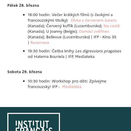
Pátek 28. března
18:00 hodin: Večer krátkých filmů (s českými a
francouzskými titulky):
Dívka v červeném baretu
(Kanada); Červený kufřík (Lucembursko);
Na cestě
(Kanada); U Joanny (Belgie);
Domácí zvěřinec
(Kanada); Bellevue (Lucembursko) | IFP - Kino 35
|
Rezervace
19:30 hodin: Četba knihy
Les digressions pragoises
od Hatema Bouriela | IFP, Mediateka
Sobota 29. března
10:30 hodin: Workshop pro děti: Zpívejme
francouzsky! IFP -
Mediatéka