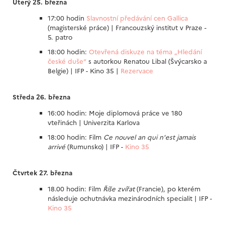
Úterý 25. března
17:00 hodin
Slavnostní předávání cen Gallica
(magisterské práce) | Francouzský institut v Praze -
5. patro
18:00 hodin:
Otevřená diskuze na téma „Hledání
české duše“
s autorkou Renatou Libal (Švýcarsko a
Belgie) | IFP - Kino 35 |
Rezervace
Středa 26. března
16:00 hodin: Moje diplomová práce ve 180
vteřinách | Univerzita Karlova
18:00 hodin: Film
Ce nouvel an qui n'est jamais
arrivé
(Rumunsko) | IFP -
Kino 35
Čtvrtek 27. března
18.00 hodin: Film
Říše zvířat
(Francie), po kterém
následuje ochutnávka mezinárodních specialit | IFP -
Kino 35