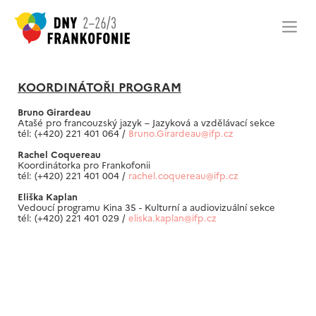
KOORDINÁTOŘI PROGRAM
Bruno Girardeau
Atašé pro francouzský jazyk – Jazyková a vzdělávací sekce
tél: (+420) 221 401 064 /
Bruno.Girardeau@ifp.cz
Rachel Coquereau
Koordinátorka pro Frankofonii
tél: (+420) 221 401 004 /
rachel.coquereau@ifp.cz
Eliška Kaplan
Vedoucí programu Kina 35 - Kulturní a audiovizuální sekce
tél: (+420) 221 401 029 /
eliska.kaplan@ifp.cz